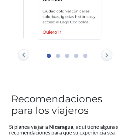
 de selva
Ciudad colonial con calles
Destino 
tantes de
coloridas, iglesias históricas y
surf y re
acceso al Lago Cocibolca.
paradisí
Quiero ir
Quiero 
Recomendaciones
para los viajeros
Si planea viajar a
Nicaragua
, aquí tiene algunas
recomendaciones para que su experiencia sea