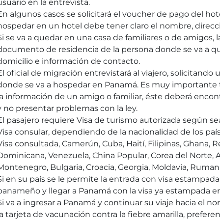
usuario en la entrevista.
En algunos casos se solicitará el voucher de pago del hot
hospedar en un hotel debe tener claro el nombre, direcc
Si se va a quedar en una casa de familiares o de amigos, la
documento de residencia de la persona donde se va a qu
domicilio e información de contacto.
El oficial de migración entrevistará al viajero, solicitando 
donde se va a hospedar en Panamá. Es muy importante t
la información de un amigo o familiar, éste deberá encon
y no presentar problemas con la ley.
El pasajero requiere Visa de turismo autorizada según sea
Visa consular, dependiendo de la nacionalidad de los país
Visa consultada, Camerún, Cuba, Haití, Filipinas, Ghana,
Dominicana, Venezuela, China Popular, Corea del Norte, A
Montenegro, Bulgaria, Croacia, Georgia, Moldavia, Rumani
Si en su país se le permite la entrada con visa estampada, 
panameño y llegar a Panamá con la visa ya estampada en
Si va a ingresar a Panamá y continuar su viaje hacia el n
la tarjeta de vacunación contra la fiebre amarilla, prefer