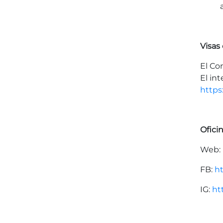
Visas
El Co
El in
https
Ofici
Web:
FB:
h
IG:
ht