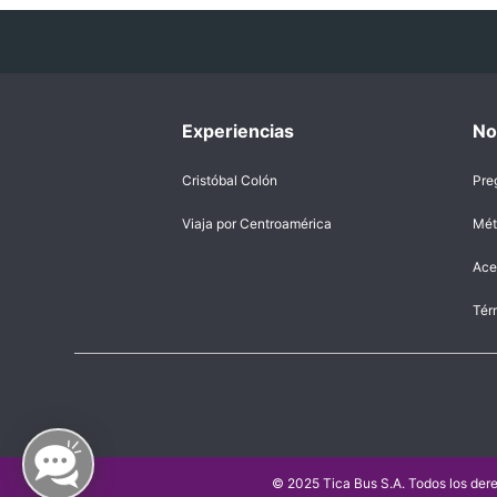
Experiencias
No
Cristóbal Colón
Pre
Viaja por Centroamérica
Mét
Ace
Tér
© 2025 Tica Bus S.A. Todos los der